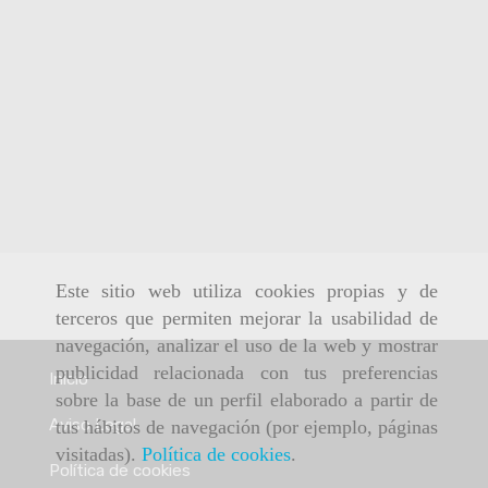
Este sitio web utiliza cookies propias y de
terceros que permiten mejorar la usabilidad de
navegación, analizar el uso de la web y mostrar
publicidad relacionada con tus preferencias
Inicio
sobre la base de un perfil elaborado a partir de
Aviso Legal
tus hábitos de navegación (por ejemplo, páginas
visitadas).
Política de cookies
.
Política de cookies