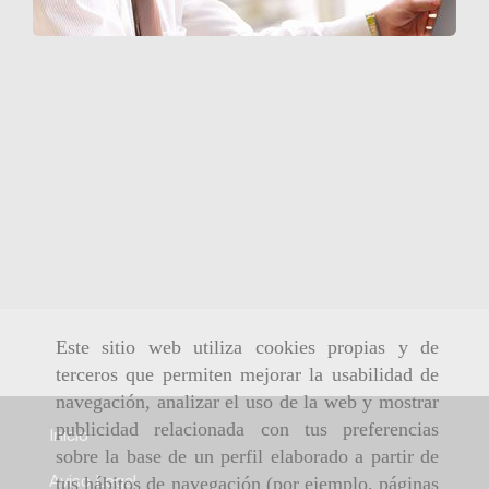
Este sitio web utiliza cookies propias y de
terceros que permiten mejorar la usabilidad de
navegación, analizar el uso de la web y mostrar
publicidad relacionada con tus preferencias
Inicio
sobre la base de un perfil elaborado a partir de
Aviso Legal
tus hábitos de navegación (por ejemplo, páginas