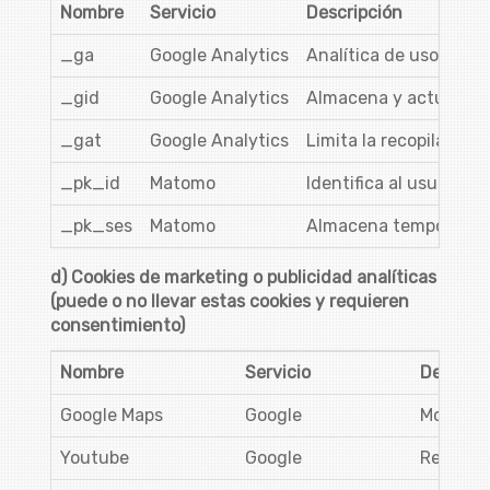
Nombre
Servicio
Descripción
_ga
Google Analytics
Analítica de uso: nº v
_gid
Google Analytics
Almacena y actualiza 
_gat
Google Analytics
Limita la recopilación 
_pk_id
Matomo
Identifica al usuario 
_pk_ses
Matomo
Almacena temporalmente
d) Cookies de marketing o publicidad analíticas
(puede o no llevar estas cookies y requieren
consentimiento)
Nombre
Servicio
Descripc
Google Maps
Google
Mostrar 
Youtube
Google
Reproduc